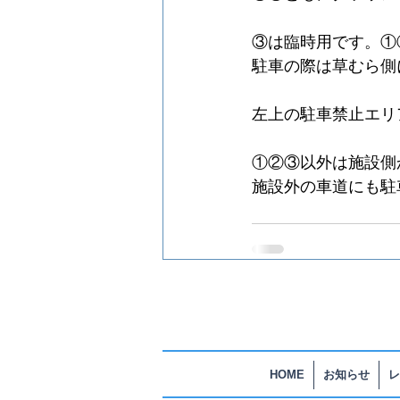
③は臨時用です。①
駐車の際は草むら側
左上の駐車禁止エリ
①②③以外は施設側
施設外の車道にも駐
HOME
お知らせ
レ