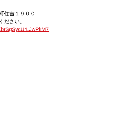
町住吉１９００
ください。
s/KbrSgSycUrLJwPkM7