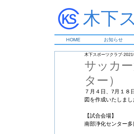
木下
HOME
お知らせ
木下スポーツクラブ
202
サッカー
ター）
７月４日、7月１８
図を作成いたしまし
【試合会場】
南部浄化センター多